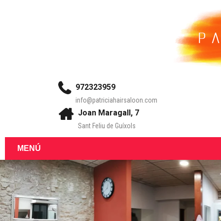
972323959
info@patriciahairsaloon.com
Joan Maragall, 7
Sant Feliu de Guíxols
MENÚ