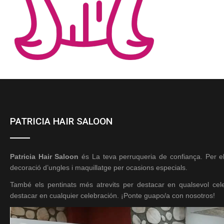
PATRICIA HAIR SALOON
Patricia Hair Saloon
és La teva perruqueria de confiança. Per ell
decoració d’ungles i maquillatge per ocasions especials.
També els pentinats més atrevits per destacar en qualsevol ce
destacar en cualquier celebración. ¡Ponte guapo/a con nosotros!