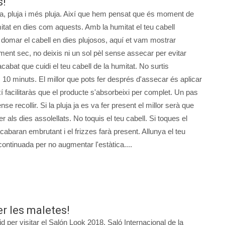
s!
a, pluja i més pluja. Així que hem pensat que és moment de
itat en dies com aquests. Amb la humitat el teu cabell
r domar el cabell en dies plujosos, aquí et vam mostrar
ment sec, no deixis ni un sol pèl sense assecar per evitar
cabat que cuidi el teu cabell de la humitat. No surtis
 minuts. El millor que pots fer després d'assecar és aplicar
 facilitaràs que el producte s'absorbeixi per complet. Un pas
e recollir. Si la pluja ja es va fer present el millor serà que
per als dies assolellats. No toquis el teu cabell. Si toques el
acabaran embrutant i el frizzes farà present. Allunya el teu
 continuada per no augmentar l'estàtica....
er les maletes!
 per visitar el Salón Look 2018, Saló Internacional de la