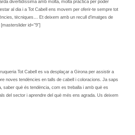
arda divertidíssima amb molta, molta pràctica per poder
estar al dia i a Tot Cabell ens movem per oferir-te sempre tot
dències, tècniques… Et deixem amb un recull d’imatges de
masterslider id="9"]
rruqueria Tot Cabell es va desplaçar a Girona per assistir a
e noves tendències en talls de cabell i coloracions. Ja saps
a, saber què és tendència, com es treballa i amb què es
als del sector i aprendre del què més ens agrada. Us deixem