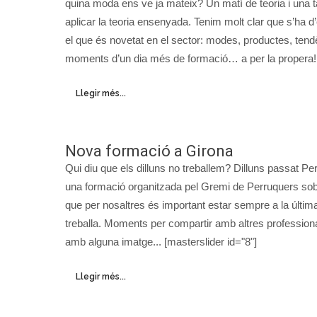
quina moda ens ve ja mateix? Un matí de teoria i una t
aplicar la teoria ensenyada. Tenim molt clar que s’ha d’
el que és novetat en el sector: modes, productes, ten
moments d’un dia més de formació… a per la propera! [
Llegir més...
Nova formació a Girona
Qui diu que els dilluns no treballem? Dilluns passat Pe
una formació organitzada pel Gremi de Perruquers sobr
que per nosaltres és important estar sempre a la últim
treballa. Moments per compartir amb altres profession
amb alguna imatge... [masterslider id="8"]
Llegir més...