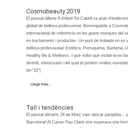
Cosmobeauty 2019
El passat dilluns 8 d'Abril Tot Cabell va anar d'esde
global de bellesa professional. Benvingut/da a Cosmo
internacional de referència on les grans marques del s
en tractaments i productes. Un punt de trobada on es va
bellesa professional: Estètica, Perruqueria, Barberia, 
Healthy life & Wellness. I què millor que visitar-la e
divertit, interessant i del qual et portem moltes noveta
id="10"]
Llegir més...
Tall i tendències
El passat dimarts 26 de Març vam tancar paradeta… p
Barcelona! Al Carrer Pau Claris ens esperava una forma