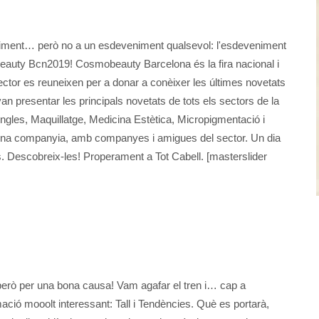
veniment… però no a un esdeveniment qualsevol: l'esdeveniment
beauty Bcn2019! Cosmobeauty Barcelona és la fira nacional i
ector es reuneixen per a donar a conèixer les últimes novetats
n presentar les principals novetats de tots els sectors de la
Ungles, Maquillatge, Medicina Estètica, Micropigmentació i
n bona companyia, amb companyes i amigues del sector. Un dia
ts. Descobreix-les! Properament a Tot Cabell. [masterslider
erò per una bona causa! Vam agafar el tren i… cap a
ció mooolt interessant: Tall i Tendències. Què es portarà,