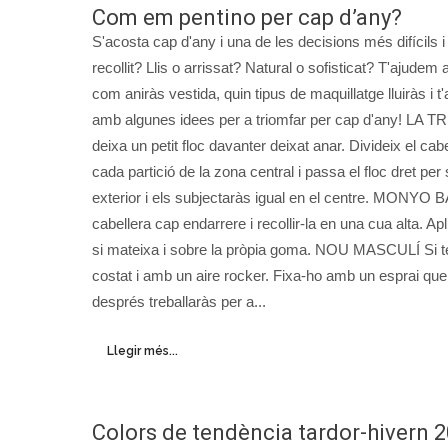
Com em pentino per cap d’any?
S'acosta cap d'any i una de les decisions més difícils
recollit? Llis o arrissat? Natural o sofisticat? T'ajudem a t
com aniràs vestida, quin tipus de maquillatge lluiràs i t
amb algunes idees per a triomfar per cap d'any! LA TR
deixa un petit floc davanter deixat anar. Divideix el ca
cada partició de la zona central i passa el floc dret pe
exterior i els subjectaràs igual en el centre. MONYO 
cabellera cap endarrere i recollir-la en una cua alta. Apl
si mateixa i sobre la pròpia goma. NOU MASCULÍ Si ten
costat i amb un aire rocker. Fixa-ho amb un esprai que
després treballaràs per a...
Llegir més...
Colors de tendència tardor-hivern 