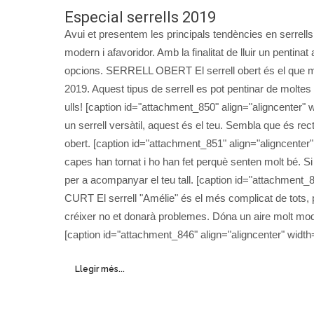
Especial serrells 2019
Avui et presentem les principals tendències en serrell
modern i afavoridor. Amb la finalitat de lluir un pentina
opcions. SERRELL OBERT El serrell obert és el que mé
2019. Aquest tipus de serrell es pot pentinar de moltes
ulls! [caption id="attachment_850" align="aligncenter"
un serrell versàtil, aquest és el teu. Sembla que és rect
obert. [caption id="attachment_851" align="aligncenter" 
capes han tornat i ho han fet perquè senten molt bé. Si 
per a acompanyar el teu tall. [caption id="attachment_84
CURT El serrell "Amélie" és el més complicat de tots, 
créixer no et donarà problemes. Dóna un aire molt mode
[caption id="attachment_846" align="aligncenter" width=
Llegir més...