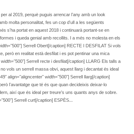
s per al 2019, perquè puguis arrencar l'any amb un look
t amb molta personalitat, fes un cop d'ull a les següents
s s'ha portat en aquest 2018 i continuarà portant-se en
 formes i queda genial amb recollits. I a més no molesta en els
 width="500"] Serrell Obert[/caption] RECTE I DESFILAT Si vols
e, però en realitat està desfilat i es pot pentinar una mica
width="500"] Serrell recte i desfilat[/caption] LLARG Els talls a
no vols un serrell massa obvi, aquest llarg i decantat és ideal
9" align="aligncenter" width="500"] Serrell llarg[/caption]
però l'avantatge que té és que quan decideixis deixar-lo
rn, així que és ideal per treure’s uns quants anys de sobre.
"500"] Serrell curt[/caption] ESPÈS...