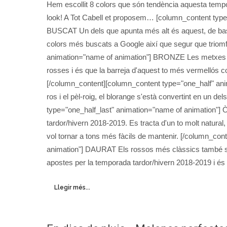
Hem escollit 8 colors que són tendència aquesta temp
look! A Tot Cabell et proposem… [column_content typ
BUSCAT Un dels que apunta més alt és aquest, de bas
colors més buscats a Google així que segur que triom
animation="name of animation"] BRONZE Les metxes en
rosses i és que la barreja d'aquest to més vermellós 
[/column_content][column_content type="one_half" a
ros i el pèl-roig, el blorange s'està convertint en un d
type="one_half_last" animation="name of animation"] Ò
tardor/hivern 2018-2019. Es tracta d'un to molt natural,
vol tornar a tons més fàcils de mantenir. [/column_co
animation"] DAURAT Els rossos més clàssics també se 
apostes per la temporada tardor/hivern 2018-2019 i és 
Llegir més...