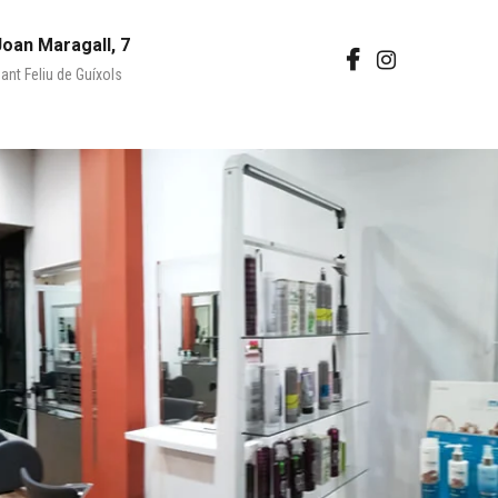
Joan Maragall, 7
ant Feliu de Guíxols