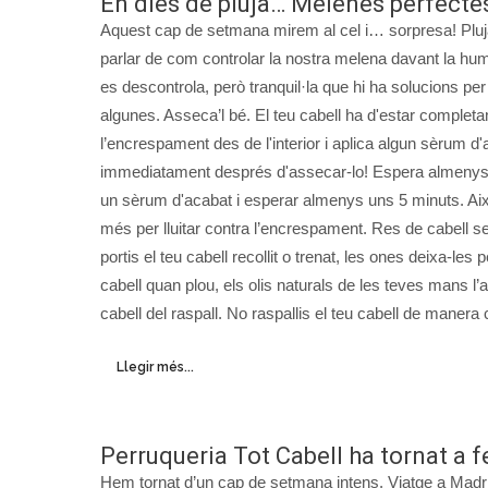
En dies de pluja… Melenes perfecte
Aquest cap de setmana mirem al cel i… sorpresa! Pluj
parlar de com controlar la nostra melena davant la hum
es descontrola, però tranquil·la que hi ha solucions pe
algunes. Asseca’l bé. El teu cabell ha d'estar completa
l’encrespament des de l'interior i aplica algun sèrum d'a
immediatament després d'assecar-lo! Espera almenys 10
un sèrum d'acabat i esperar almenys uns 5 minuts. Així
més per lluitar contra l’encrespament. Res de cabell sens
portis el teu cabell recollit o trenat, les ones deixa-les 
cabell quan plou, els olis naturals de les teves mans l’
cabell del raspall. No raspallis el teu cabell de manera
Llegir més...
Perruqueria Tot Cabell ha tornat a f
Hem tornat d’un cap de setmana intens. Viatge a Madrid