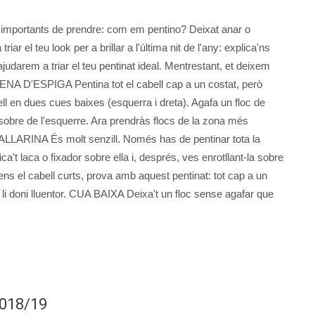
 i importants de prendre: com em pentino? Deixat anar o
riar el teu look per a brillar a l'última nit de l'any: explica'ns
'ajudarem a triar el teu pentinat ideal. Mentrestant, et deixem
ENA D'ESPIGA Pentina tot el cabell cap a un costat, però
bell en dues cues baixes (esquerra i dreta). Agafa un floc de
r sobre de l'esquerre. Ara prendràs flocs de la zona més
BALLARINA És molt senzill. Només has de pentinar tota la
ica't laca o fixador sobre ella i, després, ves enrotllant-la sobre
s el cabell curts, prova amb aquest pentinat: tot cap a un
 li doni lluentor. CUA BAIXA Deixa't un floc sense agafar que
2018/19