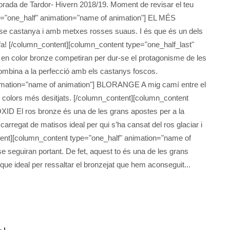
orada de Tardor- Hivern 2018/19. Moment de revisar el teu
e="one_half" animation="name of animation"] EL MÉS
e castanya i amb metxes rosses suaus. I és que és un dels
fa! [/column_content][column_content type="one_half_last"
 color bronze competiran per dur-se el protagonisme de les
combina a la perfecció amb els castanys foscos.
nimation="name of animation"] BLORANGE A mig camí entre el
els colors més desitjats. [/column_content][column_content
XID El ros bronze és una de les grans apostes per a la
 carregat de matisos ideal per qui s’ha cansat del ros glaciar i
ntent][column_content type="one_half" animation="name of
seguiran portant. De fet, aquest to és una de les grans
que ideal per ressaltar el bronzejat que hem aconseguit...