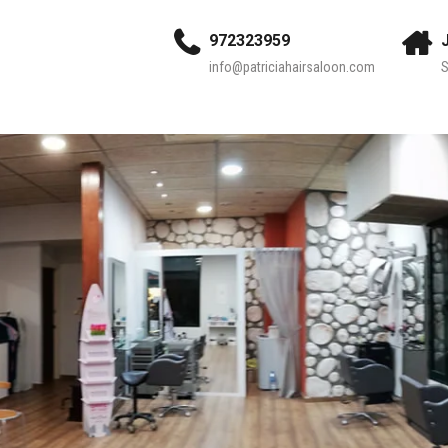
972323959
info@patriciahairsaloon.com
S